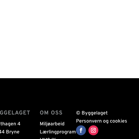
YGGELAGET
OM OSS
© Byggelaget
Personvern og cookies
sthagen 4
Miljøarbeid
44 Bryne
Lærlingprogram