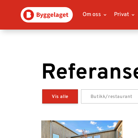
Om oss
Privat
Referans
Vis alle
Butikk/restaurant