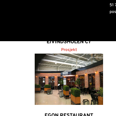
51 
po
EIVINDSHOLEN C7
Prosjekt
EGON RESTAURANT