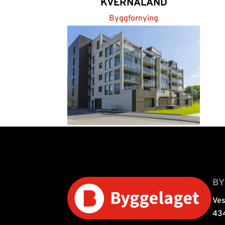
KVERNALAND
Byggfornying
KLEPP STASJON
LEILIGHETSBYGG
Prosjekt
B
Ve
43