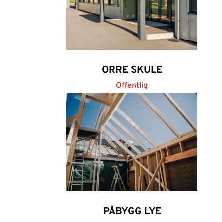
ORRE SKULE
Offentlig
PÅBYGG LYE