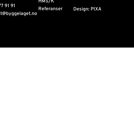
HMS/K
77 91 91
Referanser
Design:
PIXA
st@byggelaget.no