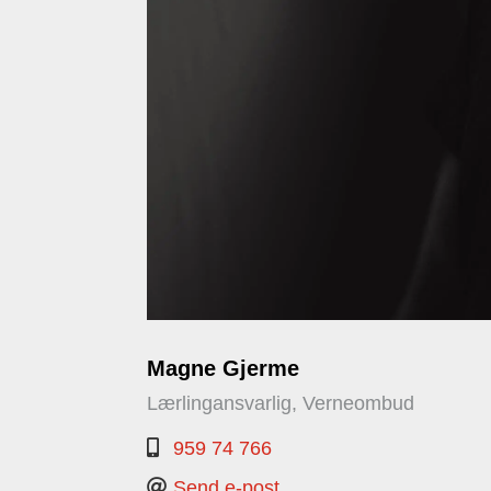
Magne Gjerme
Lærlingansvarlig, Verneombud
959 74 766
Send e-post