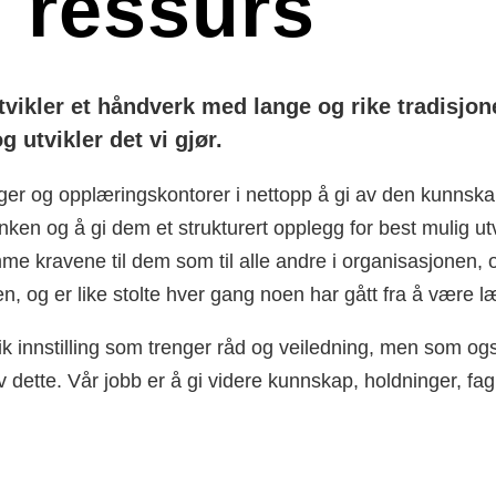
n ressurs
ikler et håndverk med lange og rike tradisjoner
 utvikler det vi gjør.
ger og opplæringskontorer i nettopp å gi av den kunnskape
n og å gi dem et strukturert opplegg for best mulig utvi
me kravene til dem som til alle andre i organisasjonen, og 
 og er like stolte hver gang noen har gått fra å være lær
 innstilling som trenger råd og veiledning, men som ogs
 dette. Vår jobb er å gi videre kunnskap, holdninger, fagl