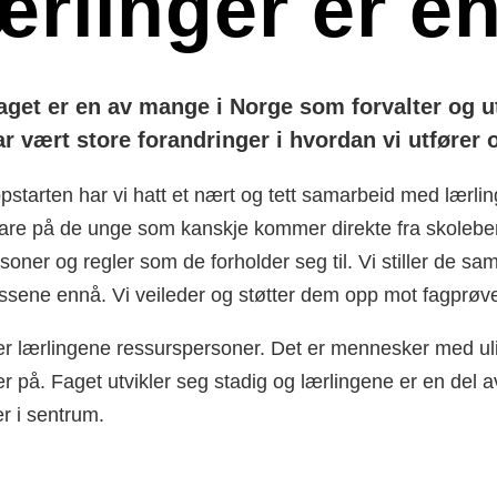
rlinger er e
get er en av mange i Norge som forvalter og utv
r vært store forandringer i hvordan vi utfører og
pstarten har vi hatt et nært og tett samarbeid med lærlin
vare på de unge som kanskje kommer direkte fra skolebenke
soner og regler som de forholder seg til. Vi stiller de sam
issene ennå. Vi veileder og støtter dem opp mot fagprøven,
er lærlingene ressurspersoner. Det er mennesker med ulik
 på. Faget utvikler seg stadig og lærlingene er en del av
r i sentrum.