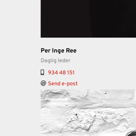
Per Inge Ree
Daglig leder
934 48 151
Send e-post