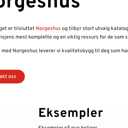
orgeshus
et er tilsluttet
Norgeshus
og tilbyr stort utvalg katal
nsjens mest komplette og en viktig ressurs for de som s
ed Norgeshus leverer vi kvalitetsbygg til deg som har
akt oss
Eksempler